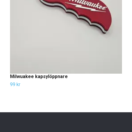
Milwuakee kapsylöppnare
N
99 kr
4