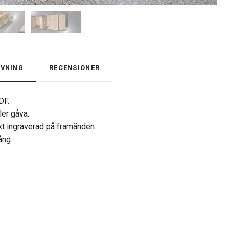
VNING
RECENSIONER
DF.
ler gåva.
text ingraverad på framänden.
ång.