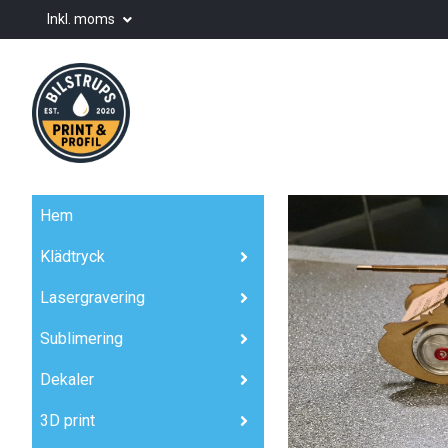
Inkl. moms
Hem
Klädtryck
Lasergravering
Sublimering
Dekaler
3D print