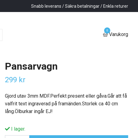
Snabb leverans / Säkra betalningar / Enkla returer
0
Varukorg
Pansarvagn
299 kr
Gjord utav 3mm MDF.Perfekt present eller gåva.Går att få
valfrit text ingraverad på framänden.Storlek ca 40 cm
lång.Ölburkar ingår EJ!
I lager.